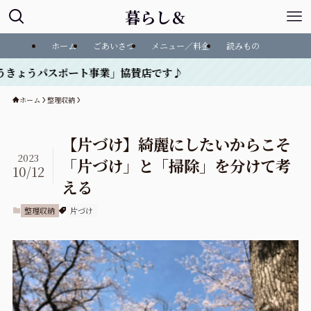
暮らし＆
ホーム
ごあいさつ
メニュー／料金
読みもの
ポート事業」協賛店です♪
ホーム
整理収納
【片づけ】綺麗にしたいからこそ
2023
「片づけ」と「掃除」を分けて考
10/12
える
整理収納
片づけ