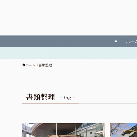
ホー
ホーム
書類整理
書類整理
– tag –