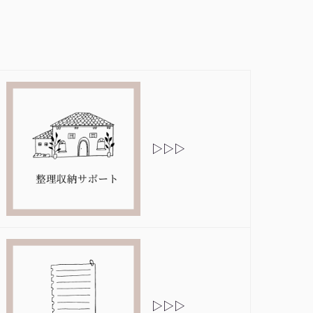
▷▷▷
▷▷▷