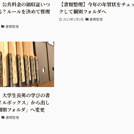
】公共料金の領収証いつ
【書類整理】今年の年賀状をチェ
る？ルールを決めて管理
クして個別フォルダへ
2023年2月3日
書類整理
書類整理
】大学生長男の学びの書
イルボックス」から出し
個別フォルダ」へ変更
書類整理