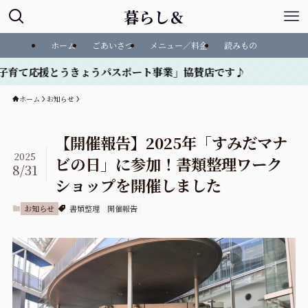
暮らし＆
ホーム
ごあいさつ
メニュー／料金
読みもの
援とうきょうパスポート事業」協賛店です♪
ホーム
お知らせ
【開催報告】2025年「すみだマナ
2025
ビの日」に参加！書類整理ワーク
8/31
ショップを開催しました
お知らせ
書類整理
開催報告