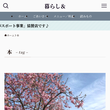
暮らし＆
ホーム
ごあいさつ
メニュー／料金
読みもの
ート事業」協賛店です♪
ホーム
本
本
– tag –