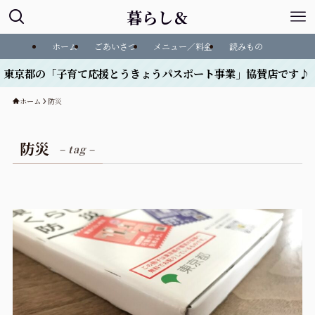
暮らし＆
ホーム
ごあいさつ
メニュー／料金
読みもの
の「子育て応援とうきょうパスポート事業」協賛店です♪
ホーム
防災
防災
– tag –