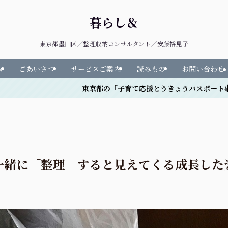
暮らし＆
東京都墨田区／整理収納コンサルタント／安藤裕見子
ム
ごあいさつ
サービスご案内
読みもの
お問い合わせ
京都の「子育て応援とうきょうパスポート事業」協賛店です♪
一緒に「整理」すると見えてくる成長した