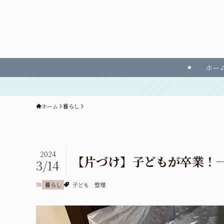
ホー
東
ホーム
暮らし
2024
【片づけ】子どもが卒業！
3/14
暮らし
子ども
整理