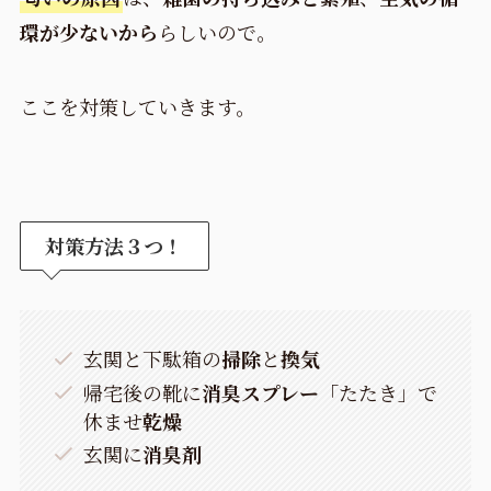
環が少ないから
らしいので。
ここを対策していきます。
対策方法３つ！
玄関と下駄箱の
掃除
と
換気
帰宅後の靴に
消臭スプレー
「たたき」で
休ませ
乾燥
玄関に
消臭剤