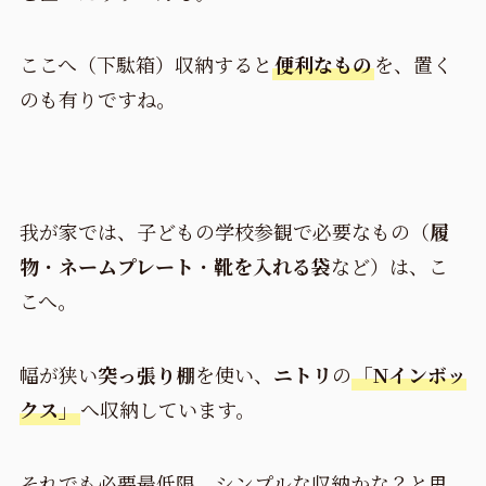
ここへ（下駄箱）収納すると
便利なもの
を、置く
のも有りですね。
我が家では、子どもの学校参観で必要なもの（
履
物
・
ネームプレート
・
靴を入れる袋
など）は、こ
こへ。
幅が狭い
突っ張り棚
を使い、
ニトリ
の
「Nインボッ
クス」
へ収納しています。
それでも必要最低限、シンプルな収納かな？と思