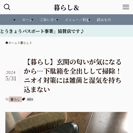
暮らし＆
ホーム
ごあいさつ
メニュー／料金
読みもの
ポート事業」協賛店です♪
ホーム
暮らし
【暮らし】玄関の匂いが気になる
から…下駄箱を全出しして掃除！
2024
5/31
ニオイ対策には雑菌と湿気を持ち
込まない
暮らし
掃除