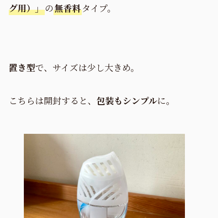
グ用）」
の
無香料
タイプ。
置き型
で、サイズは少し大きめ。
こちらは開封すると、
包装もシンプル
に。