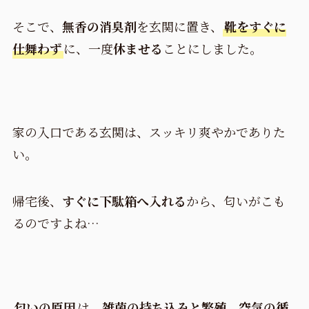
そこで、
無香の消臭剤
を玄関に置き、
靴をすぐに
仕舞わず
に、一度
休ませる
ことにしました。
家の入口である玄関は、スッキリ爽やかでありた
い。
帰宅後、
すぐに下駄箱へ入れる
から、匂いがこも
るのですよね…
匂いの原因
は、
雑菌の持ち込みと繁殖
、
空気の循